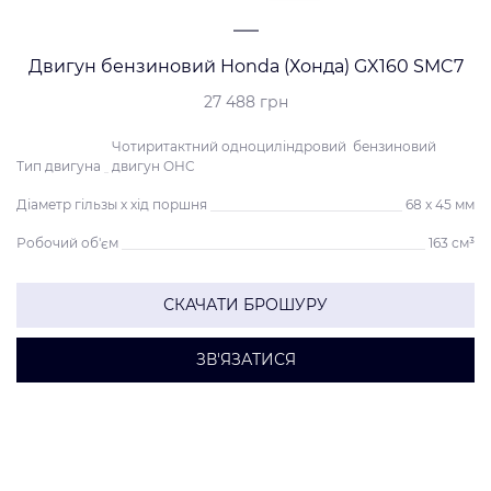
Двигун бензиновий Honda (Хонда) GX160 SMC7
27 488 грн
Чотиритактний одноциліндровий бензиновий
Тип двигуна
двигун OHC
Діаметр гільзы х хід поршня
68 x 45 мм
Робочий об'єм
163 см³
СКАЧАТИ БРОШУРУ
ЗВ'ЯЗАТИСЯ