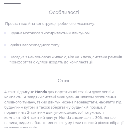
Особливості
Проста і надійна конструкція робочого механізму.
Зручна мотокоса з чотиритактним двигуном
Руків'я велосипедного типу
Насадка з нейлоновою жилкою, ніж на 3 леза, система ременів
"Комфорт" та окуляри входять до комплектації.
Опис
4-тактні двигуни
Honda
для портативної техніки дуже легкі й
компактні. А завдяки системі змащування шляхом розпилення
оливного туману, такий двигун можна перевертати, нахиляти під
будь-яким кутом, а також зберігати у будь-якій позиції. У
порівнянні з 2-тактним двигуном однакової потужності
компактний 4-тактний двигун Honda споживає на 30% менше
палива, видає набагато меньше шуму і має низький рівень вібрації
та вихлопних газів.