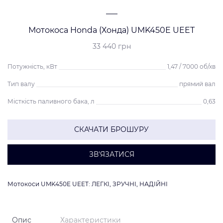
Мотокоса Honda (Хонда) UMK450E UEET
33 440 грн
Потужність, кВт
1,47 / 7000 об/хв
Тип валу
прямий вал
Місткість паливного бака, л
0,63
СКАЧАТИ БРОШУРУ
ЗВ'ЯЗАТИСЯ
Мотокоси UMK450E UEET: ЛЕГКІ, ЗРУЧНІ, НАДІЙНІ
Опис
Характеристики